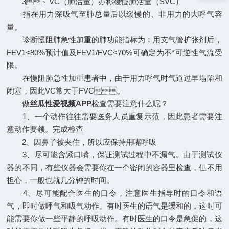
3、VC（肺活量）亦称缓慢肺活量（SVC）
指在用力深吸气至肺总量后以缓慢的、非用力的大呼气容
量。
诊断慢阻肺急性加重的肺功能指标为：用支气管扩张剂后，
FEV1<80%预计值及FEV1/FVC<70%可确定为不*可逆性气流受
限。
在慢阻肺急性加重患者中，由于用力呼气时气道过早塌陷和
闭塞，因此VC常大于FVC。
做
丝瓜性爱视频APP
检查需要注意什么呢？
1、一个动作往往需要医务人员重复示范，因此患者需要注
意动作要领。完成检查
2、因鼻子被夹住，所以应保持用嘴呼吸
3、尽可能含紧口嘴，保证测试过程中不漏气。由于测试仪
器的不同，有些仪器会需要你在一个密闭的容器里检查，但不用
担心，一般也就几分钟的时间。
4、尽可能配合医生的口令，注意医生指导时的口令和语
气，即时做呼气和吸气动作。有时医生的语气是缓和的，这时可
能需要你做一些平静的呼吸动作。有时医生的口令是急促的，这