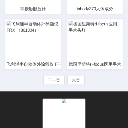
非接触眼压计
inbody370人体成分
飞利浦半自动体外除颤仪 FRX （861304）
德国里斯特ri-focus医用手术头
下一页
末页