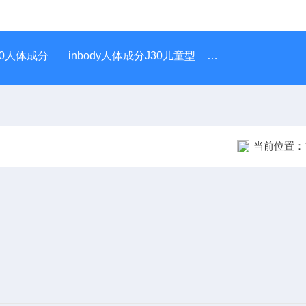
370人体成分
inbody人体成分J30儿童型
AR-1日本尼德克N
当前位置：
除