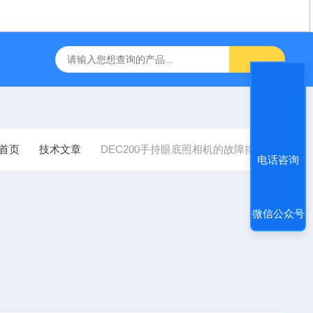
IDEK ARK-1自动电脑验光仪
飞利浦半自动体外除颤仪 FRX （
首页
技术文章
DEC200手持眼底照相机的故障排除
电话咨询
微信公众号