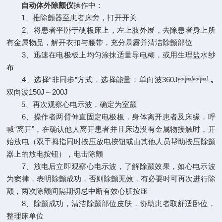
自动体外除颤仪
操作中：
1、推除颤器至患者床旁，打开开关
2、将患者平卧于硬板床上，左上肢外展，去除患者身上所
有金属物品，解开衣扣与腰带，充分暴露并清洁除颤部位
3、迅速在电极板上均匀涂抹适量导电糊，或用生理盐水纱
布
4、选择“非同步”方式，选择能量：单向波360J，
双向波150J～200J
5、再次观察心电示波，确定为室颤
6、操作者两臂伸直固定电极板，身体离开患者及床缘，呼
喊“离开”，在确认他人离开患者并且床边没有金属物接触时，开
始放电（双手拇指同时按压放电按钮或由其他人员帮助按压除颤
器上的放电按钮），电击除颤
7、放电后立即观察心电示波，了解除颤效果，如心电示波
为窦律，表明除颤成功，否则除颤无效，有必要时可再次进行除
颤，两次除颤间隔期切忌中断有效心脏按压
8、除颤成功，清洁除颤部位皮肤，协助患者取舒适卧位，
整理床单位