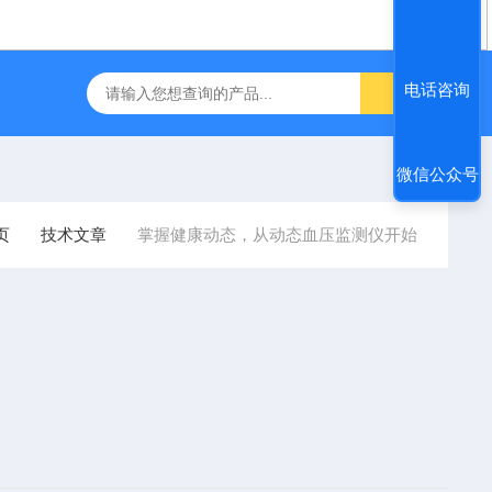
IDEK ARK-1自动电脑验光仪
飞利浦半自动体外除颤仪 FRX （
电话咨询
微信公众号
页
技术文章
掌握健康动态，从动态血压监测仪开始