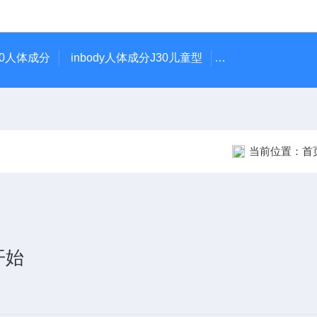
370人体成分
inbody人体成分J30儿童型
AR-1日本尼德克N
当前位置：
首
开始