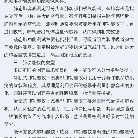
积测定和动态肺功能测试两类。
静态肺容积测定可分为全肺容积和残气容积。全肺容积是指
在吸气后，肺内最大的空气量。残气容积则是指在呼气完毕后，
肺内剩余的空气量。测定时通常要求被测者坐在肺功能仪中，通
过口吸气、呼气进出气体流量传感器，从而得到相关数据。
动态肺功能测试主要包括肺活量、呼吸道阻力和呼吸道弹性
等参数的测定。测定时被测者需要快速吸气或呼气，以达到最大
的肺容量或排空速度，然后测定相应的数据。
三、肺功能仪的类型
根据不同的测定需求和目的，肺功能仪可以分为多种类型：
体积式肺功能仪：该类型肺功能仪可以用于分析呼吸系统疾
病的症状和程度。其原理是利用变压传感器来测量肺部容积的变
化，同时还可以测定患者的呼吸频率、肺活量等指标。
流量式肺功能仪：该类型肺功能仪主要测量呼气流速和肺容
积，从而评估肺的通气能力、阻力和弹性等参数。其原理是通过
一根细长的管子将气体引入肺部，然后测量被测者呼吸时气流的
变化。
液体置换式肺功能仪：该类型肺功能仪是精准的肺功能测试