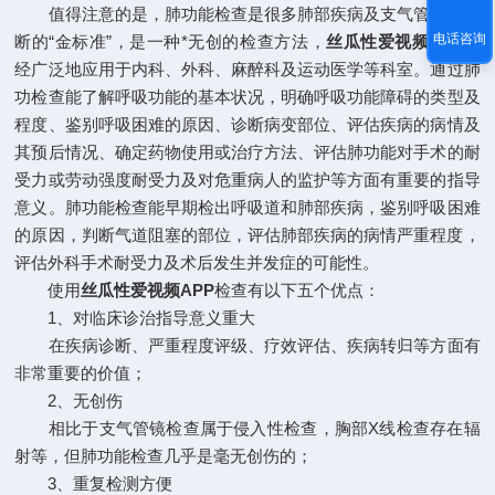
值得注意的是，肺功能检查是很多肺部疾病及支气管病变诊
电话咨询
断的“金标准”，是一种*无创的检查方法，
丝瓜性爱视频APP
已
经广泛地应用于内科、外科、麻醉科及运动医学等科室。通过肺
功检查能了解呼吸功能的基本状况，明确呼吸功能障碍的类型及
程度、鉴别呼吸困难的原因、诊断病变部位、评估疾病的病情及
其预后情况、确定药物使用或治疗方法、评估肺功能对手术的耐
受力或劳动强度耐受力及对危重病人的监护等方面有重要的指导
意义。肺功能检查能早期检出呼吸道和肺部疾病，鉴别呼吸困难
的原因，判断气道阻塞的部位，评估肺部疾病的病情严重程度，
评估外科手术耐受力及术后发生并发症的可能性。
使用
丝瓜性爱视频APP
检查有以下五个优点：
1、对临床诊治指导意义重大
在疾病诊断、严重程度评级、疗效评估、疾病转归等方面有
非常重要的价值；
2、无创伤
相比于支气管镜检查属于侵入性检查，胸部X线检查存在辐
射等，但肺功能检查几乎是毫无创伤的；
3、重复检测方便