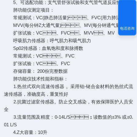
5、可选配功能：支气管舒张试验和支气管气道反应性试验
肺功能仪测定项目：
常规测试：VC(静态肺活量)、FVC(用力肺活量)
MVV(每分钟Z大通气量)、MV(每分钟通气量)
电话咨询
扩张试验：VC、FVC、MVV、MV
呼吸肌力传感器：呼气肌力和吸气肌力
Sp02传感器：血氧饱和度和脉搏数
常规测试：VC、FVC
扩张试验：VC、FVC
存储容量： 200份完整数据
肺功能仪技术性能和指标：
1.热丝式双向流速传感器 。采用铂-铑合金材料的热丝式流
速传感器，准确度高，重复性好
2.抗菌过滤室传感器。防止交叉感染，有效保障医护人员安
全
3.流量范围及精度：0-14L/S；读数值的±3% 或±0.
01 L/S
4.Z大容量：10升