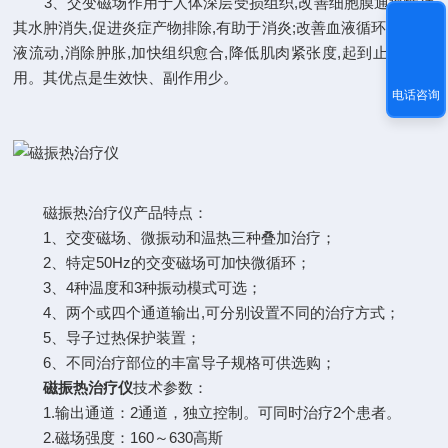
3、交变磁场作用于人体深层受损组织,改善细胞膜通透性使
其水肿消失,促进炎症产物排除,有助于消炎;改善血液循环,加速血
液流动,消除肿胀,加快组织愈合,降低肌肉紧张度,起到止痛的作
用。其优点是生效快、副作用少。
电话咨询
磁振热治疗仪产品特点：
1、交变磁场、微振动和温热三种叠加治疗；
2、特定50Hz的交变磁场可加快微循环；
3、4种温度和3种振动模式可选；
4、两个或四个通道输出,可分别设置不同的治疗方式；
5、导子过热保护装置；
6、不同治疗部位的丰富导子规格可供选购；
磁振热治疗仪
技术参数：
1.输出通道：2通道，独立控制。可同时治疗2个患者。
2.磁场强度：160～630高斯