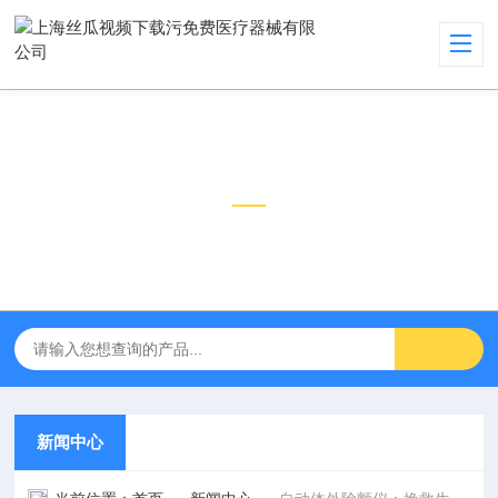
新闻中心
NEWS CENTER
新闻中心