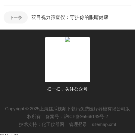
双目视力筛查仪：守护你的眼睛健康
下一条
扫一扫，关注公众号
Copyright © 2025上海丝瓜视频下载污免费医疗器械有限公司版
权所有
备案号：沪ICP备95566149号-2
技术支持：
化工仪器网
管理登录
sitemap.xml