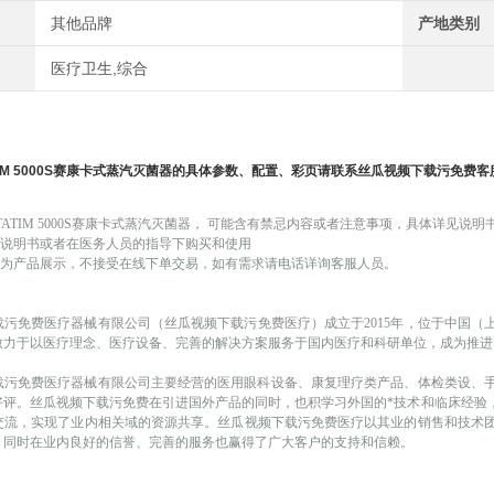
其他品牌
产地类别
医疗卫生,综合
IM 5000S
赛康卡式蒸汽灭菌器
的具体参数、配置、彩页请联系丝瓜视频下载污免费客
TATIM 5000S赛康卡式蒸汽灭菌器
，
可能
含有禁忌内容或者注意事项，具体详见说明
品说明书或者在医务人员的指导下购买和使用
为产品展示，不接受在线下单交易，如有需求请电话详询客服人员。
载污免费医疗器械有限公司（丝瓜视频下载污免费医疗）成立于
2015年，位于
致力于以医疗理念、医疗设备、完善的解决方案服务于国内医疗和科研单位，成为推
免费医疗器械有限公司主要经营的医用眼科设备、康复理疗类产品、体检类设、
。丝瓜视频下载污免费在引进国外产品的同时，也积学习外国的*技术和临床经验
，实现了业内相关域的资源共享。丝瓜视频下载污免费医疗以其业的销售和技术团队
。同时在业内良好的信誉、完善的服务也赢得了广大客户的支持和信赖。