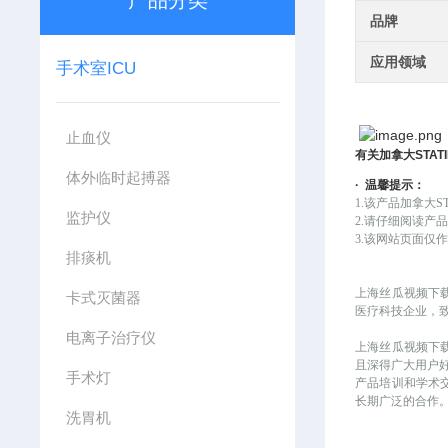
产品分类
品牌
应用领域
手术室ICU
止血仪
有关
加拿大
STAT
体外临时起搏器
·
温馨提示：
1.该产品
加拿大
S
监护仪
2.请仔细阅读产
3.该网站页面仅作
排痰机
上海丝瓜视频下
卡式灭菌器
医疗科技企业，
电离子治疗仪
上海丝瓜视频下载污
且深得广大用户好评
手术灯
产品培训和学术交流
长期广泛的合作
洗胃机