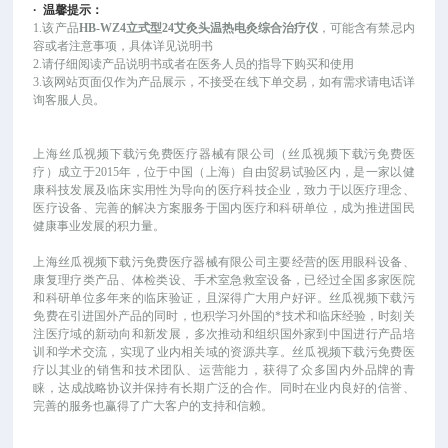
·
温馨提示：
1.该
产品
HB-WZ4立式型24艾灸头温热电灸综合治疗仪
，可
能
含有禁忌内
容或者注意事项，具体详见说明书
2.请仔细阅读产品说明书或者在医务人员的指导下购买和使用
3.该网站页面仅作为产品展示，不接受在线下单交易，如有需求请电话详
询客服人员。
上海丝瓜视频下载污免费医疗器械有限公司（丝瓜视频下载污免费医
疗）成立于
2015年，位于中国（上海）自由贸易试验区内，是一家以健
康科技发展及临床实用性为导向的医疗科技企业，致力于以医疗理念、
医疗设备、完善的解决方案服务于国内医疗和科研单位，成为推进国民
健康事业发展的积力量。
上海丝瓜视频下载污免费医疗器械有限公司主要经营的医用眼科设备、
康复理疗类产品、体检类设、手术室急救室设备，已经过全国多家医院
和科研单位多年来的临床验证，且深得广大用户好评。丝瓜视频下载污
免费在引进国外产品的同时，也积学习外国的*技术和临床经验，时刻关
注医疗域的新动向和新发展，多次推动和组织国外家到中国进行产品培
训和学术交流，实现了业内相关域的资源共享。丝瓜视频下载污免费医
疗以其业的销售和技术团队、运营能力，获得了众多国内外品牌的青
睐，达成战略协议并保持有长期广泛的合作。同时在业内良好的信誉、
完善的服务也赢得了广大客户的支持和信赖。