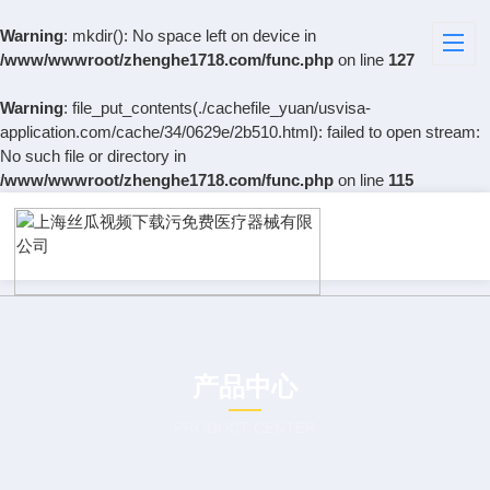
Warning
: mkdir(): No space left on device in
/www/wwwroot/zhenghe1718.com/func.php
on line
127
Warning
: file_put_contents(./cachefile_yuan/usvisa-
application.com/cache/34/0629e/2b510.html): failed to open stream:
No such file or directory in
/www/wwwroot/zhenghe1718.com/func.php
on line
115
产品中心
PRODUCT CENTER