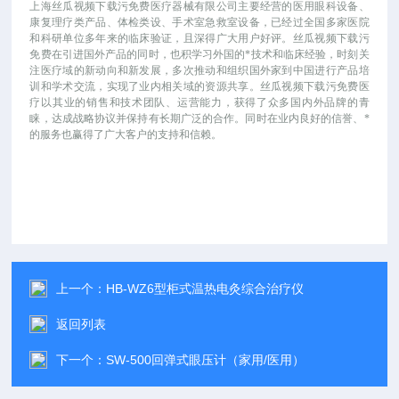
上海丝瓜视频下载污免费医疗器械有限公司主要经营的医用眼科设备、
康复理疗类产品、体检类设、手术室急救室设备，已经过全国多家医院
和科研单位多年来的临床验证，且深得广大用户好评。丝瓜视频下载污
免费在引进国外产品的同时，也积学习外国的*技术和临床经验，时刻关
注医疗域的新动向和新发展，多次推动和组织国外家到中国进行产品培
训和学术交流，实现了业内相关域的资源共享。丝瓜视频下载污免费医
疗以其业的销售和技术团队、运营能力，获得了众多国内外品牌的青
睐，达成战略协议并保持有长期广泛的合作。同时在业内良好的信誉、*
的服务也赢得了广大客户的支持和信赖。
上一个：
HB-WZ6型柜式温热电灸综合治疗仪
返回列表
下一个：
SW-500回弹式眼压计（家用/医用）